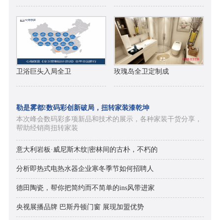
卫浴巨头入局全卫
玫瑰岛全卫定制成
勒是雾都!数码彩创新破局，扭转家装漆乾坤
本次峰会数码彩多项新品和技术的展示，各种家装干货分享，
帮助经销商扭转家装
意大利岩板·威尼斯木纹|密林间的古朴，不朽的
分析即热式电热水器企业寒冬季节如何招聘人
德田陶瓷，帮你把简约而不简单的ins风带进家
央视展播品牌 巴斯丹顿门窗 展现加盟优势