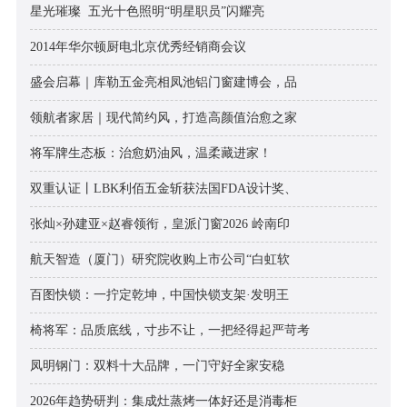
星光璀璨 五光十色照明“明星职员”闪耀亮
2014年华尔顿厨电北京优秀经销商会议
盛会启幕｜库勒五金亮相凤池铝门窗建博会，品
领航者家居｜现代简约风，打造高颜值治愈之家
将军牌生态板：治愈奶油风，温柔藏进家！
双重认证丨LBK利佰五金斩获法国FDA设计奖、
张灿×孙建亚×赵睿领衔，皇派门窗2026 岭南印
航天智造（厦门）研究院收购上市公司“白虹软
百图快锁：一拧定乾坤，中国快锁支架·发明王
椅将军：品质底线，寸步不让，一把经得起严苛考
凤明钢门：双料十大品牌，一门守好全家安稳
2026年趋势研判：集成灶蒸烤一体好还是消毒柜