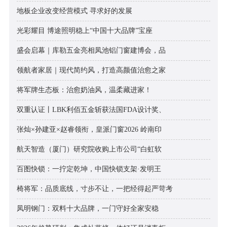
地板企业改变经营模式 寻求好的发展
光彩耀目 博途照明稳上“中国十大品牌”宝座
盛会启幕｜库勒五金亮相凤池铝门窗建博会，品
领航者家居｜现代简约风，打造高颜值治愈之家
将军牌生态板：治愈奶油风，温柔藏进家！
双重认证丨LBK利佰五金斩获法国FDA设计奖、
张灿×孙建亚×赵睿领衔，皇派门窗2026 岭南印
航天智造（厦门）研究院收购上市公司“白虹软
百图快锁：一拧定乾坤，中国快锁支架·发明王
椅将军：品质底线，寸步不让，一把经得起严苛考
凤明钢门：双料十大品牌，一门守好全家安稳